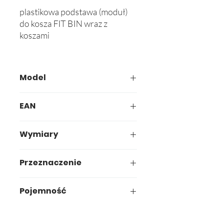
plastikowa podstawa (moduł)
do kosza FIT BIN wraz z
koszami
Model
826-01
EAN
826-01 + 4 x 724-0
Wymiary
79 * 39 * h 8,5 cm x 2
Przeznaczenie
Segregacja odpadów
Pojemność
4 x 75L