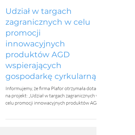
zaprezentowaliśmy wyroby AGD oraz szeroką
gamę koszy do segregacji odpadów,
Udział w targach
wykonanych również z tworzyw pochodzących
zagranicznych w celu
z recyklingu. Przeprowadziliśmy liczne
spotkania z zagranicznymi partnera
promocji
innowacyjnych
produktów AGD
wspierających
gospodarkę cyrkularną
Informujemy, że firma Plafor otrzymała dotację
na projekt: „Udział w targach zagranicznych w
celu promocji innowacyjnych produktów AGD
wspierających gospodarkę cyrkularną” Dzięki
wsparciu finansowemu będziemy mogli
zaprezentować nasze innowacyjne produkty
podczas prestiżowych targów Ambiente 2026