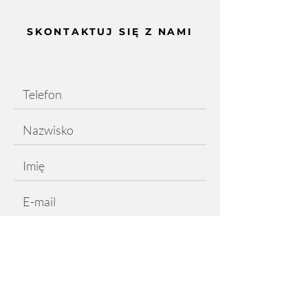
w Niemczech. W ramach projektu pokażemy
zarówno nowości, jak i dotychczasowe
SKONTAKTUJ SIĘ Z NAMI
produkty naszej marki: Miska prostokątna 15
L Kosz na pedał Elegant 50 L Dotychczasowe
linie koszy do se