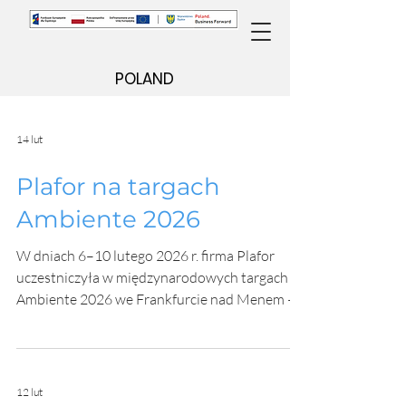
POLAND
14 lut
Plafor na targach
Ambiente 2026
W dniach 6–10 lutego 2026 r. firma Plafor
uczestniczyła w międzynarodowych targach
Ambiente 2026 we Frankfurcie nad Menem –
jednym z najważniejszych wydarzeń branży
dóbr konsumenckich na świecie. Udział w
targach został zrealizowany przy wsparciu
środków Unii Europejskiej. Podczas targów
12 lut