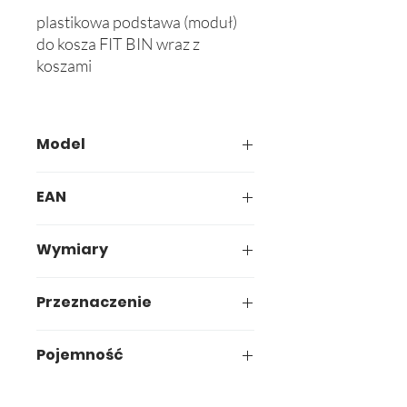
plastikowa podstawa (moduł)
do kosza FIT BIN wraz z
koszami
Model
827-01
EAN
2 x 827-01 + 4 x 720-0
Wymiary
69 * 33 * h 7,5 cm x 2
Przeznaczenie
Segregacja odpadów
Pojemność
4 x 53L