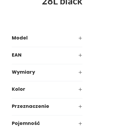
28L black
Model
683-00
EAN
5 x 683-00 + 354-00 + 356-00
Wymiary
169,5 x 37 x 10 cm
Kolor
Czarny
Przeznaczenie
Segregacja odpadów
Pojemność