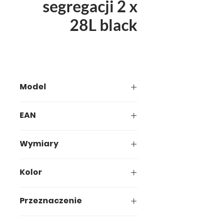
segregacji 2 x
28L black
Model
683-00
EAN
683-00 + 354-00
Wymiary
68 x 37 x 10 cm
Kolor
Przeznaczenie