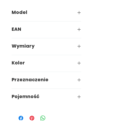
Model
027-00
EAN
5907749900279
Wymiary
9,5 x 9,5 x h31 cm
Kolor
Czarny
Przeznaczenie
Ogród
Pojemność