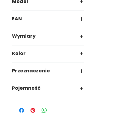
Model
646-01
EAN
5907749916461
Wymiary
31 x 19,7 x h14,1cm
Kolor
Dark Neutral
Przeznaczenie
Pojemność
5 L