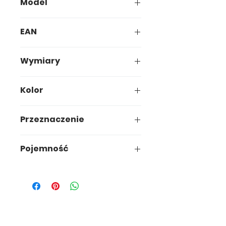
Model
644-01
EAN
5907749916447
Wymiary
20,9 x 14 x h10,3cm
Kolor
Dark neutral
Przeznaczenie
Pojemność
1,5 L