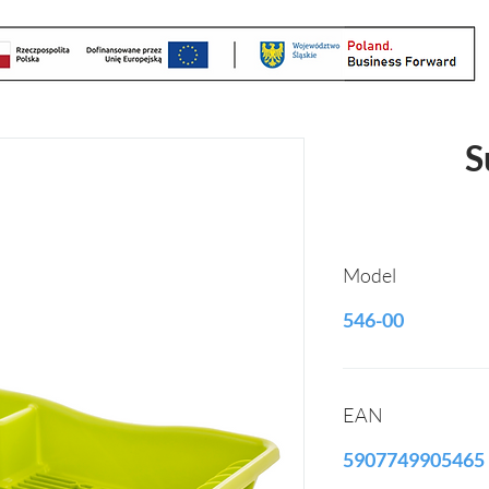
S
Model
546-00
EAN
5907749905465