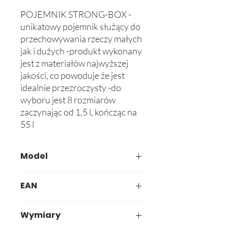
POJEMNIK STRONG-BOX -
unikatowy pojemnik służący do 
przechowywania rzeczy małych 
jak i dużych -produkt wykonany 
jest z materiałów najwyższej 
jakości, co powoduje że jest 
idealnie przezroczysty -do 
wyboru jest 8 rozmiarów 
zaczynając od 1,5 l, kończąc na 
55 l
Model
648-00
EAN
5907749906486
Wymiary