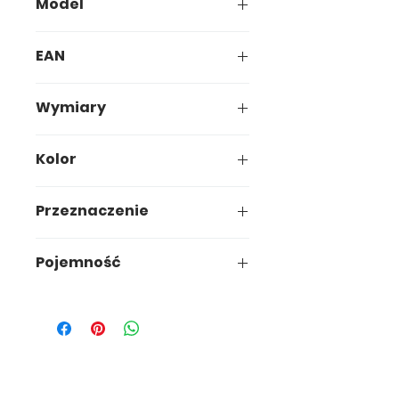
Model
594-00
EAN
5907749905946
Wymiary
28 x 28 x h2,2cm
Kolor
Neutral
Przeznaczenie
Pokrywa wiadra
Pojemność