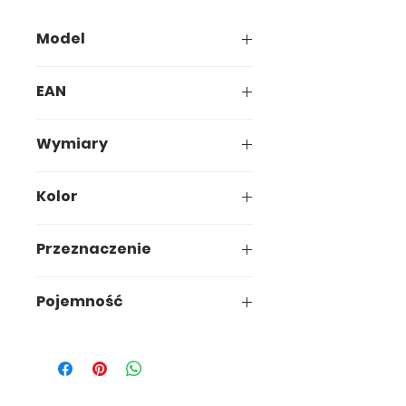
Model
567-00
EAN
5907749905670
Wymiary
19,4 x 19,2 x h12,3cm
Kolor
Niebieski
Przeznaczenie
Przechowywanie
Pojemność
2,5 L