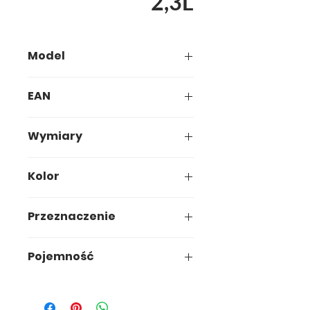
2,3L
Model
565-00
EAN
5907749905656
Wymiary
16,5 x 16,5 x h13,5cm
Kolor
Niebieski
Przeznaczenie
Przechowywanie
Pojemność
2,3 L