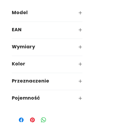
Model
191-00
EAN
5907749901917
Wymiary
19,5 x 19,5 x h2,5cm
Kolor
Terrakota/mokka
Przeznaczenie
Ogród
Pojemność