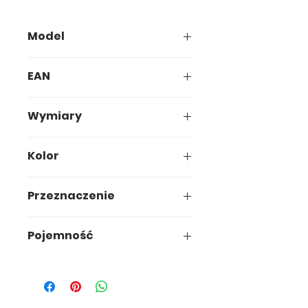
Model
260-00
EAN
5907749902563
Wymiary
10,8 x 7,7 x h4,8cm
Kolor
Niebieski
Przeznaczenie
Łazienka
Pojemność
-