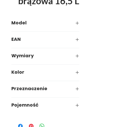
brązowa 16,5 L
Model
505-00
EAN
5907749905052
Wymiary
39,3 x 39,3 x h18cm
Kolor
Przeznaczenie
uniwersalne
Pojemność
16,5L