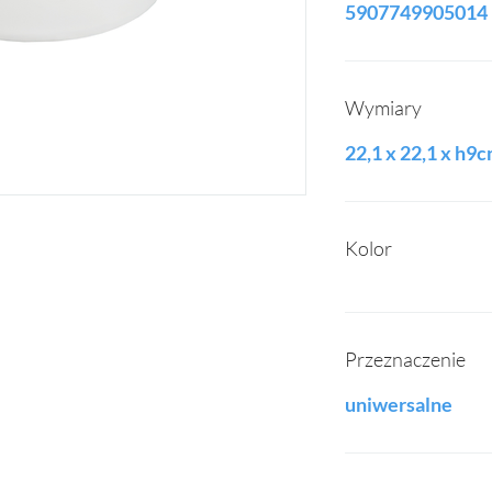
5907749905014
Wymiary
22,1 x 22,1 x h9
Kolor
Przeznaczenie
uniwersalne