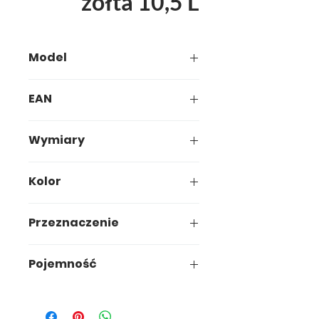
żółta 10,5 L
Model
504-00
EAN
5907749905045
Wymiary
34,8 x 34,8 x h15,1cm
Kolor
Przeznaczenie
uniwersalne
Pojemność
10,5L