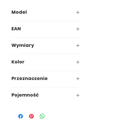
Model
624-00
EAN
5907749906240
Wymiary
25,7 x 25,7 x h11,2 cm
Kolor
Przeznaczenie
uniwersalne
Pojemność
3,3L