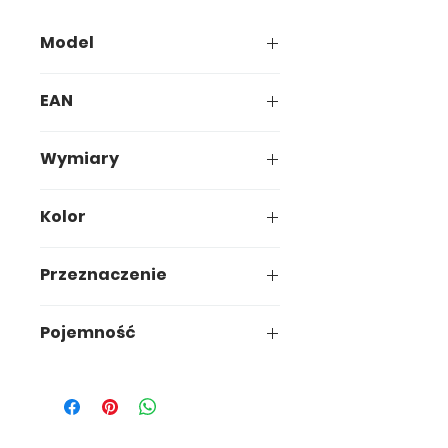
Model
622-00
EAN
5907749906226
Wymiary
15,5 x 15,5 x h6,8 cm
Kolor
Przeznaczenie
uniwersalne
Pojemność
0,75L