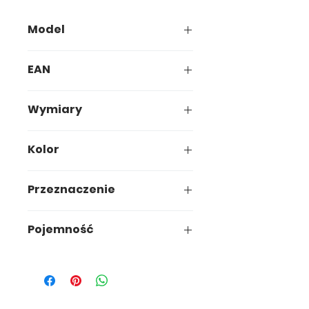
Model
624-00
EAN
5907749906240
Wymiary
25,7 x 25,7 x h11,2 cm
Kolor
Przeznaczenie
uniwersalne
Pojemność
3,3L