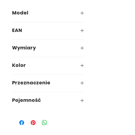
Model
574-00
EAN
5907749905748
Wymiary
25 x 22 x h14cm
Kolor
Czerwony
Przeznaczenie
Kuchnia
Pojemność
3,5 L