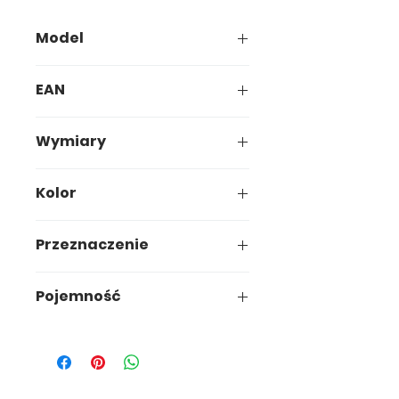
Model
572-00
EAN
5907749905724
Wymiary
20,5 x 17,1 x h12,5cm
Kolor
Zielony
Przeznaczenie
Kuchnia
Pojemność
2 L