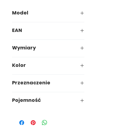
Model
574-00
EAN
5907749905748
Wymiary
25 x 22 x h14cm
Kolor
Biały
Przeznaczenie
Kuchnia
Pojemność
3,5 L