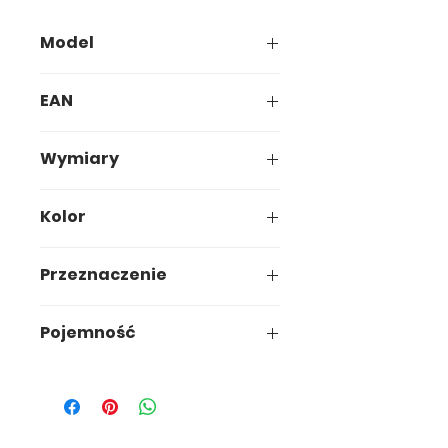
Model
640-00
EAN
5907749906400
Wymiary
35,9 x 26,9 x h13 cm
Kolor
Przeznaczenie
uniwersalne
Pojemność
12,5L