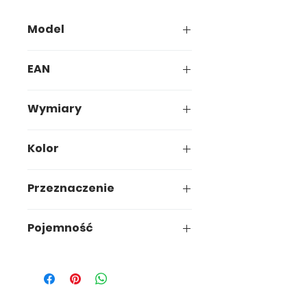
Model
653-00
EAN
5907749906530
Wymiary
47,5 x 37,8 x h20,8 cm
Kolor
Przeznaczenie
uniwersalne
Pojemność
37L