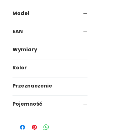
Model
638-00
EAN
5907749906387
Wymiary
24,8 x 14,7 x h7,2 cm
Kolor
Przeznaczenie
uniwersalne
Pojemność
2,6L