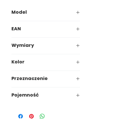
Model
637-00
EAN
5907749906370
Wymiary
20 x 10 x h5 cm
Kolor
Przeznaczenie
uniwersalne
Pojemność
1L