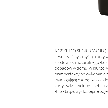
KOSZE DO SEGREGACJI QUAT
stworzyliśmy z myślą o przysz
srodowiska naturalnego -kosz 
odpadów w domu, w biurze, w
oraz perfekcyjne wykonanie z
wymagającą osobę -kosz oklejo
żółty -szkło-zielony -metal-c
-bio - brązowy dostępne pojem