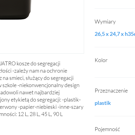
Wymiary
26,5 x 24,7 x h3
Kolor
RO kosze do segregacji 
łości -zależy nam na ochronie 
na smieci, służący do segregacji 
 szkole -niekonwencjonalny design 
Przeznaczenie
adowoli nawet najbardziej 
ny etykietą do segregacji: -plastik-
plastik
zerwony -papier-niebieski -inne-szary 
ności: 12 L, 28 L, 45 L, 90 L
Pojemność