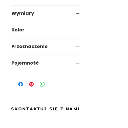
5907749936094
Wymiary
35,7 x 29,3 x h54,1 cm
Kolor
Przeznaczenie
Pojemność
30L
SKONTAKTUJ SIĘ Z NAMI