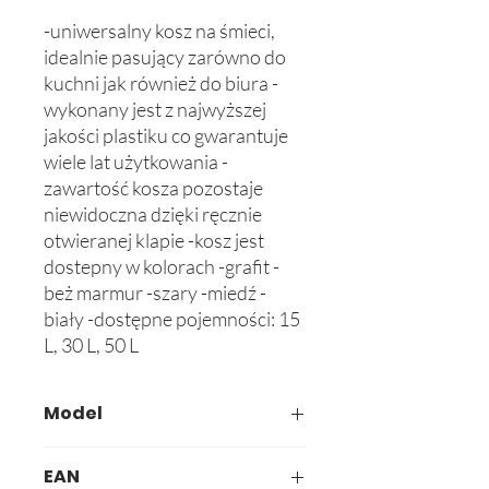
-uniwersalny kosz na śmieci, 
idealnie pasujący zarówno do 
kuchni jak również do biura -
wykonany jest z najwyższej 
jakości plastiku co gwarantuje 
wiele lat użytkowania -
zawartość kosza pozostaje 
niewidoczna dzięki ręcznie 
otwieranej klapie -kosz jest 
dostepny w kolorach -grafit -
beż marmur -szary -miedź -
biały -dostępne pojemności: 15 
L, 30 L, 50 L
Model
609-03
EAN