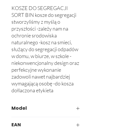
KOSZE DO SEGREGACJI 
SORT BIN kosze do segregacji 
stworzyliśmy z myślą o 
przyszłości -zależy nam na 
ochronie srodowiska 
naturalnego -kosz na smieci, 
służący do segregacji odpadów 
w domu, w biurze, w szkole -
niekonwencjonalny design oraz 
perfekcyjne wykonanie 
zadowoli nawet najbardziej 
wymagającą osobę -do kosza 
dołlaczona etykieta
Model
705
EAN