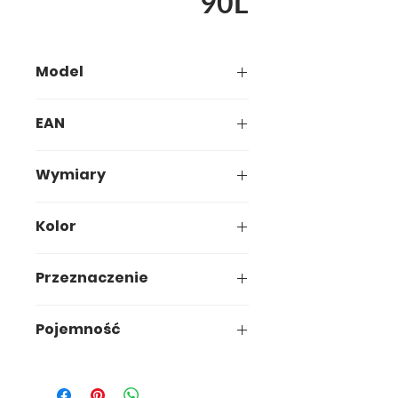
90L
Model
705-09
EAN
5907749997059
Wymiary
Kolor
Przeznaczenie
papier
Pojemność
90L