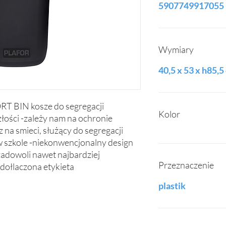
5907749917055
Wymiary
40,5 x 53 x h85,5
BIN kosze do segregacji 
Kolor
łości -zależy nam na ochronie 
na smieci, służący do segregacji 
 szkole -niekonwencjonalny design 
adowoli nawet najbardziej 
Przeznaczenie
dołlaczona etykieta
plastik