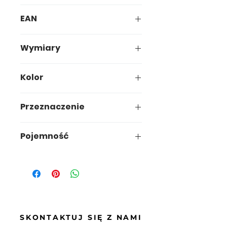
656-04
EAN
5907749946567
Wymiary
39,3 x 33,5 x h60,2cm
Kolor
Przeznaczenie
dom / biuro
Pojemność
45L
SKONTAKTUJ SIĘ Z NAMI