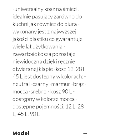
-uniwersalny kosz na śmieci, 
idealnie pasujący zarówno do 
kuchni jak również do biura -
wykonany jest z najwyższej 
jakości plastiku co gwarantuje 
wiele lat użytkowania -
zawartość kosza pozostaje 
niewidoczna dzięki ręcznie 
otwieranej klapie -kosz 12, 28 I 
45 L jest dostepny w kolorach: -
neutral -czarny -marmur -brąz -
mocca -srebro - kosz 90 L - 
dostępny w kolorze mocca -
dostępne pojemności: 12 L, 28 
L, 45 L, 90 L
Model