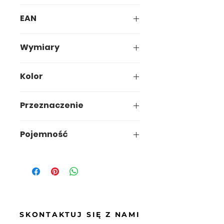
708-01
EAN
5907749917086
Wymiary
53 x 40,5 x h82cm
Kolor
Przeznaczenie
dom / biuro
Pojemność
90L
SKONTAKTUJ SIĘ Z NAMI