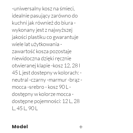
-uniwersalny kosz na śmieci, 
idealnie pasujący zarówno do 
kuchni jak również do biura -
wykonany jest z najwyższej 
jakości plastiku co gwarantuje 
wiele lat użytkowania -
zawartość kosza pozostaje 
niewidoczna dzięki ręcznie 
otwieranej klapie -kosz 12, 28 I 
45 L jest dostepny w kolorach: -
neutral -czarny -marmur -brąz -
mocca -srebro - kosz 90 L - 
dostępny w kolorze mocca -
dostępne pojemności: 12 L, 28 
L, 45 L, 90 L
Model