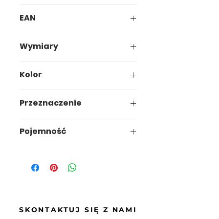
607-04
EAN
5907749946079
Wymiary
26,5 x 24,7 x h35cm
Kolor
Przeznaczenie
dom / biuro
Pojemność
12L
SKONTAKTUJ SIĘ Z NAMI