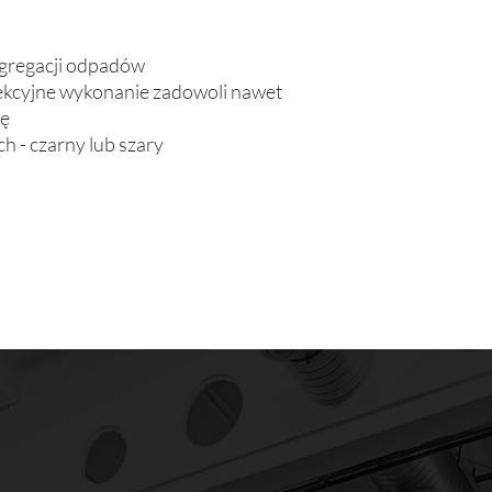
segregacji odpadów
fekcyjne wykonanie zadowoli nawet
bę
 - czarny lub szary