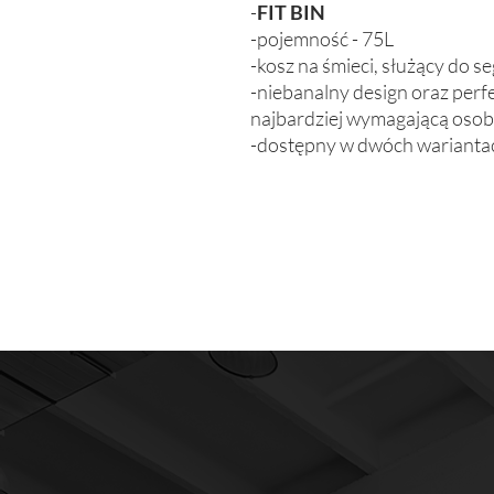
-
FIT BIN
-pojemność - 75L
-kosz na śmieci, służący do 
-niebanalny design oraz per
najbardziej wymagającą oso
-dostępny w dwóch wariantach