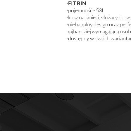
-
FIT BIN
-pojemność - 53L
-kosz na śmieci, służący do 
-niebanalny design oraz per
najbardziej wymagającą oso
-dostępny w dwóch wariantach