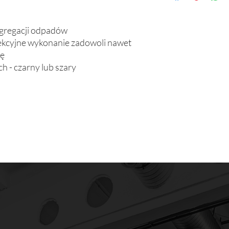
segregacji odpadów
fekcyjne wykonanie zadowoli nawet
bę
 - czarny lub szary