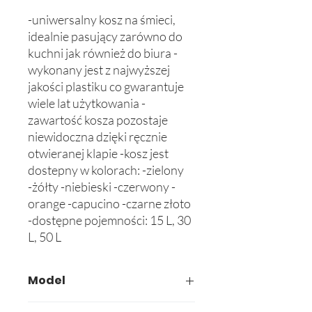
-uniwersalny kosz na śmieci, 
idealnie pasujący zarówno do 
kuchni jak również do biura -
wykonany jest z najwyższej 
jakości plastiku co gwarantuje 
wiele lat użytkowania -
zawartość kosza pozostaje 
niewidoczna dzięki ręcznie 
otwieranej klapie -kosz jest 
dostepny w kolorach: -zielony 
-żółty -niebieski -czerwony -
orange -capucino -czarne złoto 
-dostępne pojemności: 15 L, 30 
L, 50 L
Model
605-02