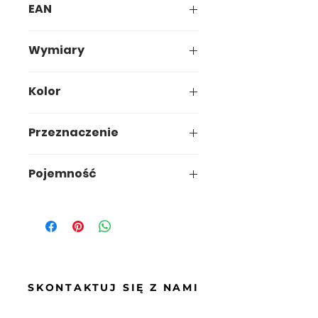
EAN
5907749926057
Wymiary
26,5 x 24,7 x h38,5 cm
Kolor
Przeznaczenie
kuchnia/biuro
Pojemność
15l
SKONTAKTUJ SIĘ Z NAMI