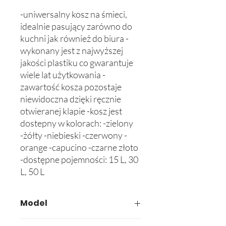
-uniwersalny kosz na śmieci, 
idealnie pasujący zarówno do 
kuchni jak również do biura -
wykonany jest z najwyższej 
jakości plastiku co gwarantuje 
wiele lat użytkowania -
zawartość kosza pozostaje 
niewidoczna dzięki ręcznie 
otwieranej klapie -kosz jest 
dostepny w kolorach: -zielony 
-żółty -niebieski -czerwony -
orange -capucino -czarne złoto 
-dostępne pojemności: 15 L, 30 
L, 50 L
Model
605-02