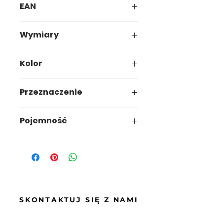
EAN
5907749926057
Wymiary
26,5 x 24,7 x h38,5 cm
Kolor
Przeznaczenie
kuchnia/biuro
Pojemność
15l
SKONTAKTUJ SIĘ Z NAMI