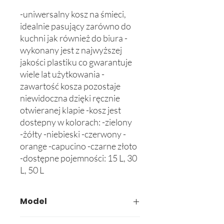
-uniwersalny kosz na śmieci, 
idealnie pasujący zarówno do 
kuchni jak również do biura -
wykonany jest z najwyższej 
jakości plastiku co gwarantuje 
wiele lat użytkowania -
zawartość kosza pozostaje 
niewidoczna dzięki ręcznie 
otwieranej klapie -kosz jest 
dostepny w kolorach: -zielony 
-żółty -niebieski -czerwony -
orange -capucino -czarne złoto 
-dostępne pojemności: 15 L, 30 
L, 50 L
Model
605-02