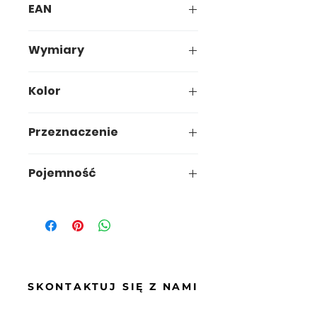
EAN
5907749926057
Wymiary
26,5 x 24,7 x h38,5 cm
Kolor
Przeznaczenie
kuchnia/biuro
Pojemność
15l
SKONTAKTUJ SIĘ Z NAMI