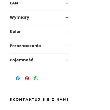
EAN
5907749926057
Wymiary
26,5 x 24,7 x h38,5 cm
Kolor
Przeznaczenie
kuchnia/biuro
Pojemność
15l
SKONTAKTUJ SIĘ Z NAMI