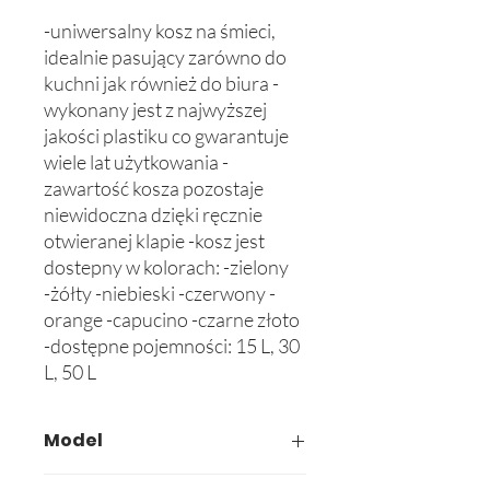
-uniwersalny kosz na śmieci, 
idealnie pasujący zarówno do 
kuchni jak również do biura -
wykonany jest z najwyższej 
jakości plastiku co gwarantuje 
wiele lat użytkowania -
zawartość kosza pozostaje 
niewidoczna dzięki ręcznie 
otwieranej klapie -kosz jest 
dostepny w kolorach: -zielony 
-żółty -niebieski -czerwony -
orange -capucino -czarne złoto 
-dostępne pojemności: 15 L, 30 
L, 50 L
Model
605-02