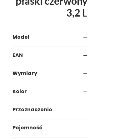
płaski czerwony
3,2 L
Model
631-00
EAN
5907749906318
Wymiary
23,2 x 23,2 x h9,2cm
Kolor
Czerwony
Przeznaczenie
Przechowywanie
Pojemność