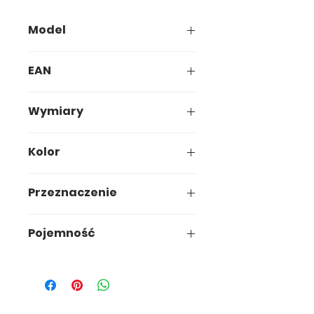
Model
025-00
EAN
5907749900255
Wymiary
15,1 x 15,1 x h29,5 cm
Kolor
Czarny/biały
Przeznaczenie
Ogród
Pojemność