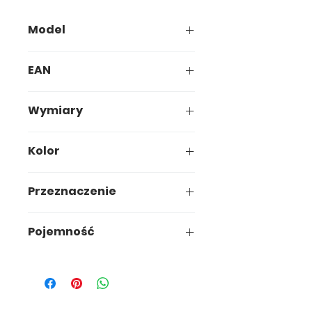
Model
064-00
EAN
5907749900644
Wymiary
33,5 x 33,5 x h26,4cm
Kolor
Terrakota
Przeznaczenie
Ogród
Pojemność