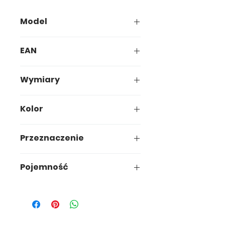
Model
061-00
EAN
5907749900613
Wymiary
18,8 x 18,8 x h14,9cm
Kolor
Terrakota
Przeznaczenie
Ogród
Pojemność