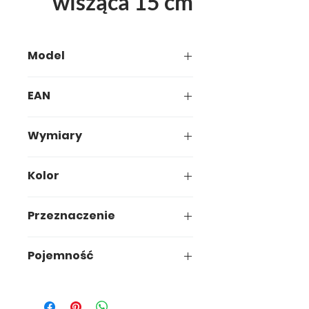
wisząca 15 cm
Model
035-00
EAN
5907749900354
Wymiary
15,1 x 15,1 x h12,2 cm
Kolor
Biały
Przeznaczenie
Ogród
Pojemność