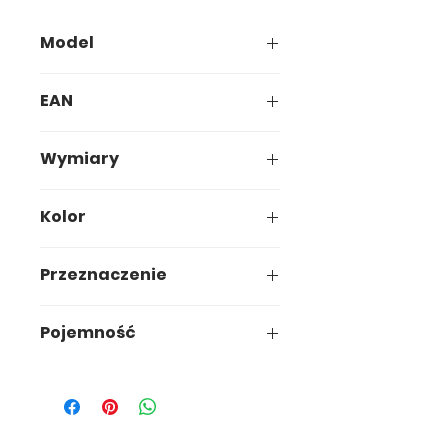
Model
056-00
EAN
5907749900569
Wymiary
12,5 x 12,5 x h10,3 cm
Kolor
Terrakota
Przeznaczenie
Ogród
Pojemność