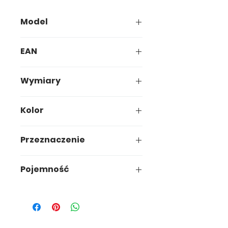
Model
418-00
EAN
5907749904185
Wymiary
16,6 x 16,6 x h11,6cm
Kolor
Mokka/Zielony/Oranż
Przeznaczenie
Ogród
Pojemność