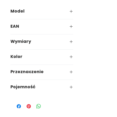
Model
408-00
EAN
5907749904086
Wymiary
21 x 21 x h14,1cm
Kolor
Mokka/Zielony/Oranż
Przeznaczenie
Ogród
Pojemność